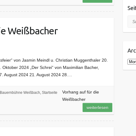
Sei
Suc
die Weißbacher
Arc
tsfeier“ von Jasmin Meindl u. Christian Muggenthaler 20.
A
6. Oktober 2024 „Der Schrei“ von Maximilian Bacher,
r
7. August 2024 21. August 2024 28.…
c
h
i
Vorhang auf für die
Bauernbühne Weißbach
,
Startseite
v
Weißbacher
weiterlesen