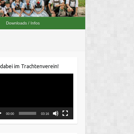
Downloads / Infos
 dabei im Trachtenverein!
o-
er
00:00
03:16