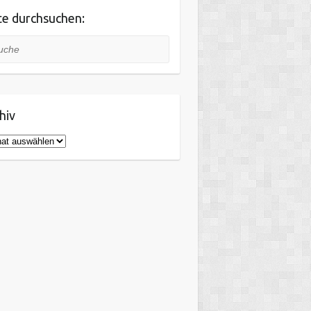
te durchsuchen:
he
hiv