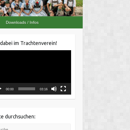
Downloads / Infos
 dabei im Trachtenverein!
o-
er
00:00
03:16
te durchsuchen:
he