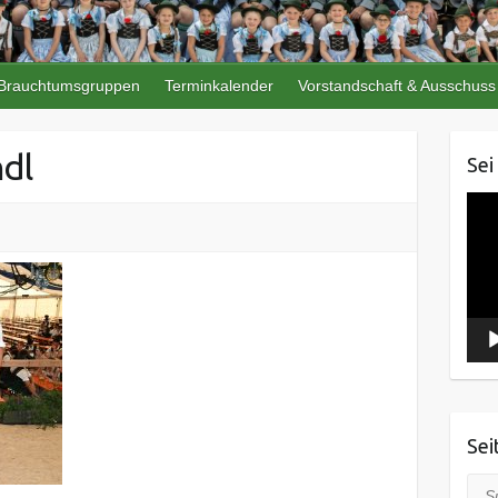
Brauchtumsgruppen
Terminkalender
Vorstandschaft & Ausschuss
ndl
Sei
Vide
Play
Sei
Suc